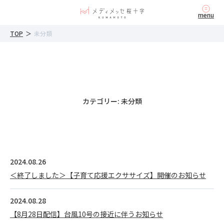
内
menu
容
を
TOP
＞
未分類
ス
キ
ッ
プ
カテゴリー:
未分類
2024.08.26
＜終了しました＞【子育て応援エクササイズ】開催のお知らせ
2024.08.28
【8月28日配信】台風10号の接近に伴うお知らせ