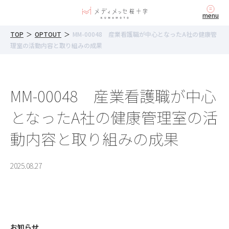
内
menu
容
を
TOP
＞
OPTOUT
＞
MM-00048 産業看護職が中心となったA社の健康管
ス
理室の活動内容と取り組みの成果
キ
ッ
プ
MM-00048 産業看護職が中心
となったA社の健康管理室の活
動内容と取り組みの成果
2025.08.27
お知らせ