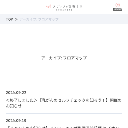
内
menu
容
を
TOP
＞
アーカイブ: フロアマップ
ス
キ
ッ
プ
アーカイブ:
フロアマップ
2025.09.22
＜終了しました＞【乳がんのセルフチェックを知ろう！】開催の
お知らせ
2025.09.19