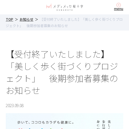
内
menu
容
を
TOP
＞
お知らせ
＞
【受付終了いたしました】「美しく歩く街づくりプロ
ス
ジェクト」 後期参加者募集のお知らせ
キ
ッ
プ
【受付終了いたしました】
「美しく歩く街づくりプロジ
ェクト」 後期参加者募集の
お知らせ
2023.09.08