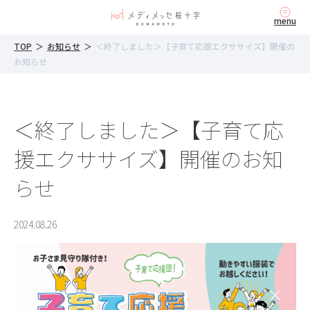
内
menu
容
を
TOP
＞
お知らせ
＞
＜終了しました＞【子育て応援エクササイズ】開催の
ス
お知らせ
キ
ッ
プ
＜終了しました＞【子育て応
援エクササイズ】開催のお知
らせ
2024.08.26