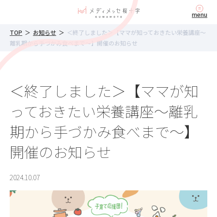
内
menu
容
を
TOP
＞
お知らせ
＞
＜終了しました＞【ママが知っておきたい栄養講座～
ス
離乳期から手づかみ食べまで～】開催のお知らせ
キ
ッ
プ
＜終了しました＞【ママが知
っておきたい栄養講座～離乳
期から手づかみ食べまで～】
開催のお知らせ
2024.10.07