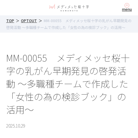
内
menu
容
を
TOP
＞
OPTOUT
＞
MM-00055 メディメッセ桜十字の乳がん早期発見の
ス
啓発活動 ～多職種チームで作成した「女性の為の検診ブック」の活用～
キ
ッ
プ
MM-00055 メディメッセ桜十
字の乳がん早期発見の啓発活
動 ～多職種チームで作成した
「女性の為の検診ブック」の
活用～
2025.10.29